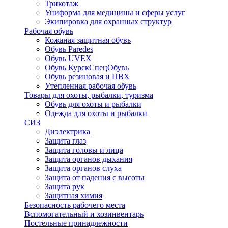
Трикотаж
Униформа для медицины и сферы услуг
Экипировка для охранных структур
Рабочая обувь
Кожаная защитная обувь
Обувь Paredes
Обувь UVEX
Обувь КурскСпецОбувь
Обувь резиновая и ПВХ
Утепленная рабочая обувь
Товары для охоты, рыбалки, туризма
Обувь для охоты и рыбалки
Одежда для охоты и рыбалки
СИЗ
Диэлектрика
Защита глаз
Защита головы и лица
Защита органов дыхания
Защита органов слуха
Защита от падения с высоты
Защита рук
Защитная химия
Безопасность рабочего места
Вспомогательный и хозинвентарь
Постельные принадлежности