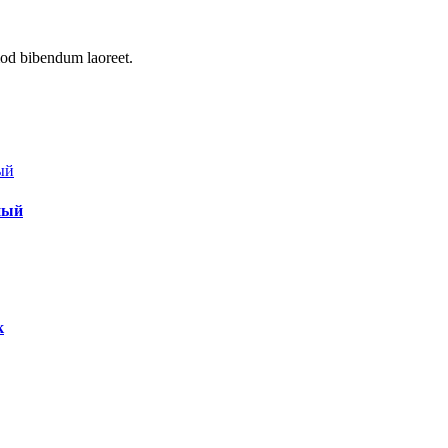
mod bibendum laoreet.
ный
к