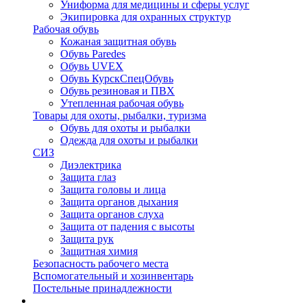
Униформа для медицины и сферы услуг
Экипировка для охранных структур
Рабочая обувь
Кожаная защитная обувь
Обувь Paredes
Обувь UVEX
Обувь КурскСпецОбувь
Обувь резиновая и ПВХ
Утепленная рабочая обувь
Товары для охоты, рыбалки, туризма
Обувь для охоты и рыбалки
Одежда для охоты и рыбалки
СИЗ
Диэлектрика
Защита глаз
Защита головы и лица
Защита органов дыхания
Защита органов слуха
Защита от падения с высоты
Защита рук
Защитная химия
Безопасность рабочего места
Вспомогательный и хозинвентарь
Постельные принадлежности