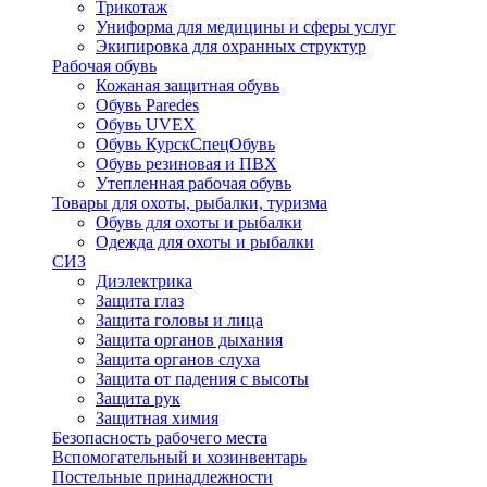
Трикотаж
Униформа для медицины и сферы услуг
Экипировка для охранных структур
Рабочая обувь
Кожаная защитная обувь
Обувь Paredes
Обувь UVEX
Обувь КурскСпецОбувь
Обувь резиновая и ПВХ
Утепленная рабочая обувь
Товары для охоты, рыбалки, туризма
Обувь для охоты и рыбалки
Одежда для охоты и рыбалки
СИЗ
Диэлектрика
Защита глаз
Защита головы и лица
Защита органов дыхания
Защита органов слуха
Защита от падения с высоты
Защита рук
Защитная химия
Безопасность рабочего места
Вспомогательный и хозинвентарь
Постельные принадлежности