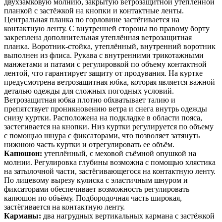
двухзамковую молнию, закрытую ветрозащитной утеплённой
планкой с застёжкой на кнопки и контактные ленты.
Центральная планка по горловине застёгивается на
контактную ленту. С внутренней стороны по правому борту
закреплена дополнительная утеплённая ветрозащитная
планка. Воротник-стойка, утеплённый, внутренний воротник
выполнен из флиса. Рукава с внутренними трикотажными
манжетами и патами с регулировкой по объему контактной
лентой, что гарантирует защиту от продувания. На куртке
предусмотрена ветрозащитная юбка, которая является важной
деталью одежды для сложных погодных условий.
Ветрозащитная юбка плотно обхватывает талию и
препятствует проникновению ветра и снега внутрь одежды
снизу куртки. Расположена на подкладке в области пояса,
застегивается на кнопки. Низ куртки регулируется по объему
с помощью шнура с фиксаторами, что позволяет затянуть
нижнюю часть куртки и отрегулировать ее объём.
Капюшон:
утеплённый, с меховой съёмной опушкой на
молнии. Регулировка глубины возможна с помощью хлястика
на затылочной части, застёгивающегося на контактную ленту.
По лицевому вырезу кулиска с эластичным шнуром и
фиксаторами обеспечивает возможность регулировать
капюшон по объёму. Подбородочная часть широкая,
застёгивается на контактную ленту.
Карманы:
два нагрудных вертикальных кармана с застёжкой