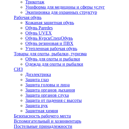
Трикотаж
Униформа для медицины и сферы услуг
Экипировка для охранных структур
Рабочая обувь
Кожаная защитная обувь
Обувь Paredes
Обувь UVEX
Обувь КурскСпецОбувь
Обувь резиновая и ПВХ
Утепленная рабочая обувь
Товары для охоты, рыбалки, туризма
Обувь для охоты и рыбалки
Одежда для охоты и рыбалки
СИЗ
Диэлектрика
Защита глаз
Защита головы и лица
Защита органов дыхания
Защита органов слуха
Защита от падения с высоты
Защита рук
Защитная химия
Безопасность рабочего места
Вспомогательный и хозинвентарь
Постельные принадлежности