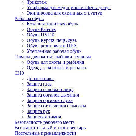
Трикотаж
Униформа для медицины и сферы услуг
Экипировка для охранных структур
Рабочая обувь
Кожаная защитная обувь
Обувь Paredes
Обувь UVEX
Обувь КурскСпецОбувь
Обувь резиновая и ПВХ
Утепленная рабочая обувь
Товары для охоты, рыбалки, туризма
Обувь для охоты и рыбалки
Одежда для охоты и рыбалки
СИЗ
Диэлектрика
Защита глаз
Защита головы и лица
Защита органов дыхания
Защита органов слуха
Защита от падения с высоты
Защита рук
Защитная химия
Безопасность рабочего места
Вспомогательный и хозинвентарь
Постельные принадлежности